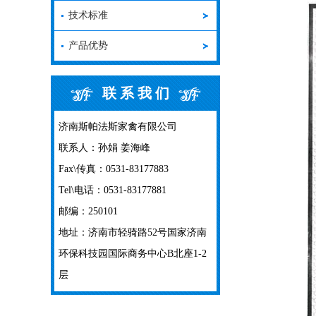
技术标准
产品优势
联 系 我 们
济南斯帕法斯家禽有限公司
联系人：孙娟 姜海峰
Fax\传真：0531-83177883
Tel\电话：0531-83177881
邮编：250101
地址：济南市轻骑路52号国家济南
环保科技园国际商务中心B北座1-2
层