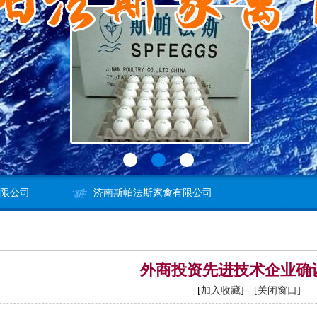
公司
济南斯帕法斯家禽有限公司
外商投资先进技术企业确
[
加入收藏
] [
关闭窗口
]